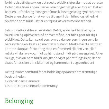
forbindelse til dig selv, og det næste øjeblik sigter du mod at oprette
forbindelse til en anden. Der er ikke noget rigtigt eller forkert. Det er
bare en udforskning ledsaget af musik, bevægelse og synkronicitet!
Dette er en chance for at vende tilbage til den frihed og lethed, vi
oplevede som børn. Det er en fejring af vores menneskehed.
Selvom dette kaldes en ekstatisk DANS, er du helt fri til at nyde
musikken og oplevelsen på enhver måde, der føles godt for dig i
øjeblikket. Dette kan se ud som om du danser som ingen ser eller
bare nyder øjeblikket i en meditativ tilstand. Måske har du lyst til at
komme i kontaktforbedring med en fremmed eller en ven, eller
måske vil du lave vognhjul og håndstand midt på dansegulvet. Alt er
muligt, hvis du bare følger din glæde og et par retningslinjer, der er
skabt for at sikre din sikkerhed og harmonien i begivenheden!
Deltag i vores samfund for at holde dig opdateret om fremtidige
begivenheder:
Ekstatisk dans Danmark
Ecstatic Dance Denmark Community
Belonging