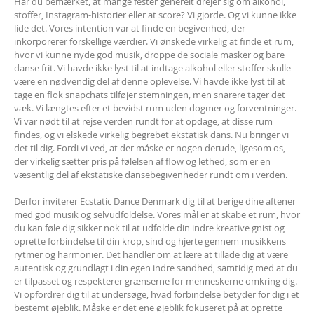
Har du bemærket, at mange fester generelt drejer sig om alkohol,
stoffer, Instagram-historier eller at score? Vi gjorde. Og vi kunne ikke
lide det. Vores intention var at finde en begivenhed, der
inkorporerer forskellige værdier. Vi ønskede virkelig at finde et rum,
hvor vi kunne nyde god musik, droppe de sociale masker og bare
danse frit. Vi havde ikke lyst til at indtage alkohol eller stoffer skulle
være en nødvendig del af denne oplevelse. Vi havde ikke lyst til at
tage en flok snapchats tilføjer stemningen, men snarere tager det
væk. Vi længtes efter et bevidst rum uden dogmer og forventninger.
Vi var nødt til at rejse verden rundt for at opdage, at disse rum
findes, og vi elskede virkelig begrebet ekstatisk dans. Nu bringer vi
det til dig. Fordi vi ved, at der måske er nogen derude, ligesom os,
der virkelig sætter pris på følelsen af ​​flow og lethed, som er en
væsentlig del af ekstatiske dansebegivenheder rundt om i verden.
Derfor inviterer Ecstatic Dance Denmark dig til at berige dine aftener
med god musik og selvudfoldelse. Vores mål er at skabe et rum, hvor
du kan føle dig sikker nok til at udfolde din indre kreative gnist og
oprette forbindelse til din krop, sind og hjerte gennem musikkens
rytmer og harmonier. Det handler om at lære at tillade dig at være
autentisk og grundlagt i din egen indre sandhed, samtidig med at du
er tilpasset og respekterer grænserne for menneskerne omkring dig.
Vi opfordrer dig til at undersøge, hvad forbindelse betyder for dig i et
bestemt øjeblik. Måske er det ene øjeblik fokuseret på at oprette