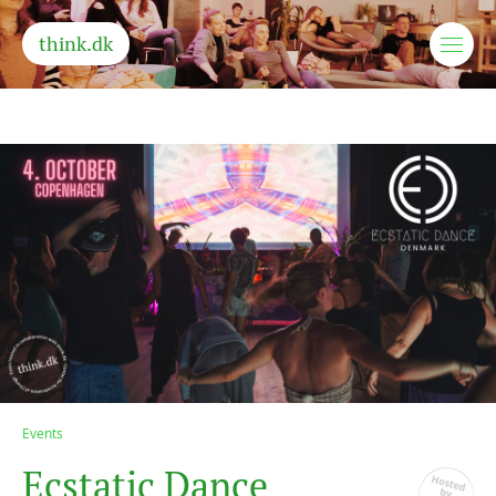
think.dk
Events
E
c
s
t
a
t
i
c
D
a
n
c
e