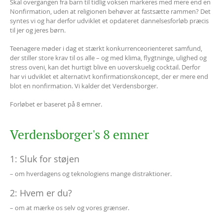
Skal overgangen fra barn til tidlig voksen markeres med mere end en
Nonfirmation, uden at religionen behøver at fastsætte rammen? Det
syntes vi og har derfor udviklet et opdateret dannelsesforløb præcis
til jer og jeres børn.
Teenagere møder i dag et stærkt konkurrenceorienteret samfund,
der stiller store krav til os alle – og med klima, flygtninge, ulighed og
stress oveni, kan det hurtigt blive en uoverskuelig cocktail. Derfor
har vi udviklet et alternativt konfirmationskoncept, der er mere end
blot en nonfirmation. Vi kalder det Verdensborger.
Forløbet er baseret på 8 emner.
Verdensborger's 8 emner
1: Sluk for støjen
– om hverdagens og teknologiens mange distraktioner.
2: Hvem er du?
– om at mærke os selv og vores grænser.