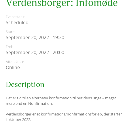
V
e
r
d
e
n
s
b
o
r
g
e
r
:
I
n
f
o
m
ø
d
e
Event status
Scheduled
Starts
September 20, 2022 - 19:30
Ends
September 20, 2022 - 20:00
Attendance
Online
Description
Det er tid til en alternativ konfirmation til nutidens unge – meget
mere end en Nonfirmation.
Verdensborger er et konfirmations/nonfirmationsforløb, der starter
i oktober 2022.