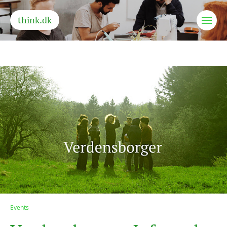
think.dk
Events