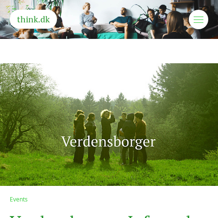
think.dk
Events