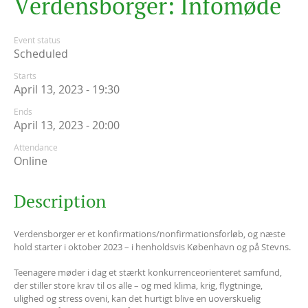
V
e
r
d
e
n
s
b
o
r
g
e
r
:
I
n
f
o
m
ø
d
e
Event status
Scheduled
Starts
April 13, 2023 - 19:30
Ends
April 13, 2023 - 20:00
Attendance
Online
Description
Verdensborger er et konfirmations/nonfirmationsforløb, og næste
hold starter i oktober 2023 – i henholdsvis København og på Stevns.
Teenagere møder i dag et stærkt konkurrenceorienteret samfund,
der stiller store krav til os alle – og med klima, krig, flygtninge,
ulighed og stress oveni, kan det hurtigt blive en uoverskuelig