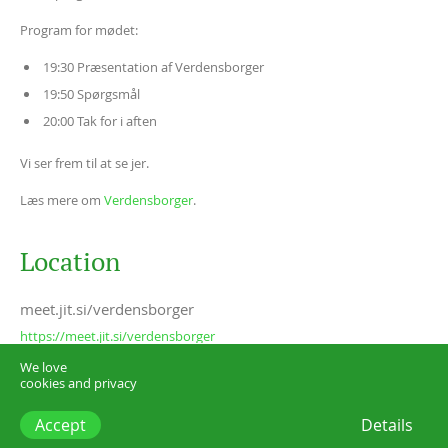
Program for mødet:
19:30 Præsentation af Verdensborger
19:50 Spørgsmål
20:00 Tak for i aften
Vi ser frem til at se jer.
Læs mere om
Verdensborger
.
Location
meet.jit.si/verdensborger
https://meet.jit.si/verdensborger
We love
cookies and privacy
Accept
Details
think.dk –
start@think.dk