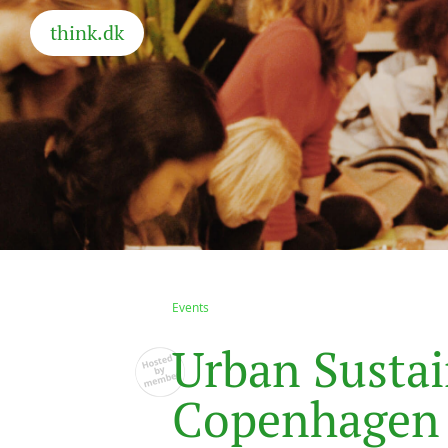
think.dk
Events
U
r
b
a
n
S
u
s
t
a
i
C
o
p
e
n
h
a
g
e
n