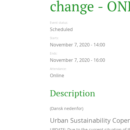
c
h
a
n
g
e
-
O
N
Event status
Scheduled
Starts
November 7, 2020 - 14:00
Ends
November 7, 2020 - 16:00
Attendance
Online
Description
(Dansk nedenfor)
Urban Sustainability Cop
UPDATE: Due to the current situation of t