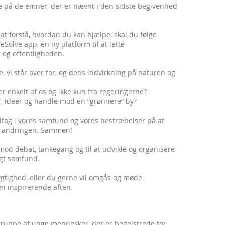
ere på de emner, der er nævnt i den sidste begivenhed
t forstå, hvordan du kan hjælpe, skal du følge
lve app, en ny platform til at lette
og offentligheden.
, vi står over for, og dens indvirkning på naturen og
r enkelt af os og ikke kun fra regeringerne?
er, ideer og handle mod en “grønnere” by?
eltag i vores samfund og vores bestræbelser på at
forandringen. Sammen!
t mod debat, tankegang og til at udvikle og organisere
igt samfund.
gtighed, eller du gerne vil omgås og møde
n inspirerende aften.
ruppe af unge mennesker, der er begejstrede for