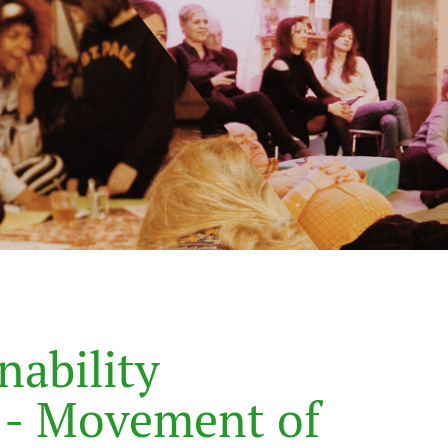
n
a
b
i
l
i
t
y
-
M
o
v
e
m
e
n
t
o
f