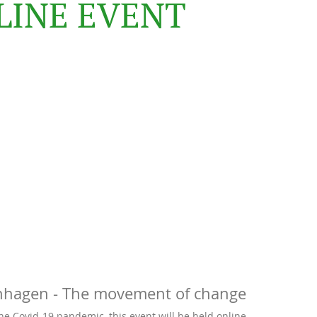
L
I
N
E
E
V
E
N
T
enhagen - The movement of change
he Covid-19 pandemic, this event will be held online.