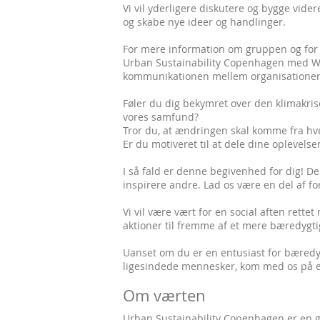
Vi vil yderligere diskutere og bygge vid
og skabe nye ideer og handlinger.
For mere information om gruppen og for a
Urban Sustainability Copenhagen med WeSo
kommunikationen mellem organisationer 
Føler du dig bekymret over den klimakrise
vores samfund?
Tror du, at ændringen skal komme fra hve
Er du motiveret til at dele dine oplevels
I så fald er denne begivenhed for dig! D
inspirere andre. Lad os være en del af 
Vi vil være vært for en social aften rette
aktioner til fremme af et mere bæredygt
Uanset om du er en entusiast for bæredy
ligesindede mennesker, kom med os på e
Om værten
Urban Sustainability Copenhagen er en g