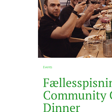
Events
F
æ
l
l
e
s
s
p
i
s
n
i
C
o
m
m
u
n
i
t
y
D
i
n
n
e
r