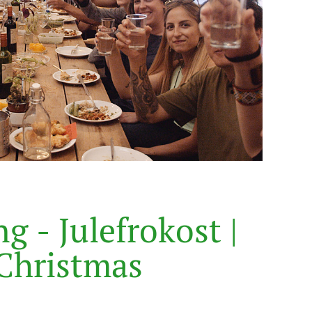
n
g
-
J
u
l
e
f
r
o
k
o
s
t
|
C
h
r
i
s
t
m
a
s