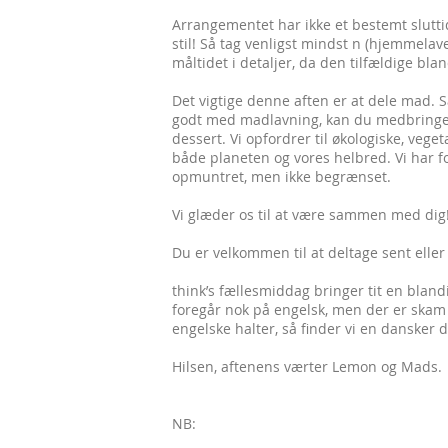
Arrangementet har ikke et bestemt slutti
stil! Så tag venligst mindst n (hjemmelav
måltidet i detaljer, da den tilfældige bla
Det vigtige denne aften er at dele mad.
godt med madlavning, kan du medbringe en
dessert. Vi opfordrer til økologiske, veget
både planeten og vores helbred. Vi har for
opmuntret, men ikke begrænset.
Vi glæder os til at være sammen med dig
Du er velkommen til at deltage sent eller
think’s fællesmiddag bringer tit en bland
foregår nok på engelsk, men der er skam o
engelske halter, så finder vi en dansker 
Hilsen, aftenens værter Lemon og Mads.
NB: