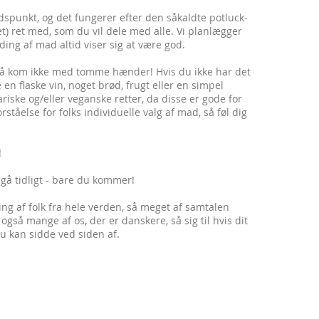
dspunkt, og det fungerer efter den såkaldte potluck-
et) ret med, som du vil dele med alle. Vi planlægger
nding af mad altid viser sig at være god.
 Så kom ikke med tomme hænder! Hvis du ikke har det
 flaske vin, noget brød, frugt eller en simpel
ariske og/eller veganske retter, da disse er gode for
ståelse for folks individuelle valg af mad, så føl dig
!
 gå tidligt - bare du kommer!
ing af folk fra hele verden, så meget af samtalen
gså mange af os, der er danskere, så sig til hvis dit
du kan sidde ved siden af.