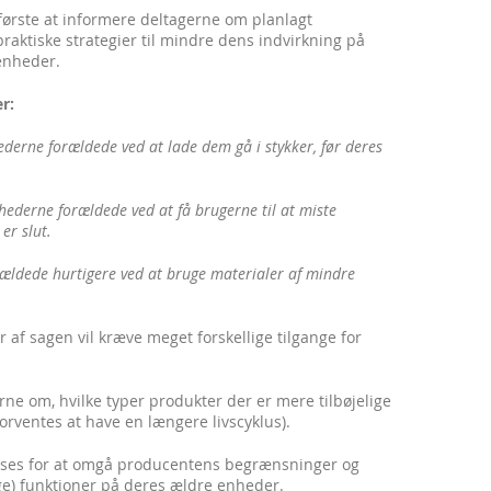
første at informere deltagerne om planlagt
praktiske strategier til mindre dens indvirkning på
enheder.
r:
hederne forældede ved at lade dem gå i stykker, før deres
hederne forældede ved at få brugerne til at miste
er slut.
orældede hurtigere ved at bruge materialer af mindre
r af sagen vil kræve meget forskellige tilgange for
rne om, hvilke typer produkter der er mere tilbøjelige
forventes at have en længere livscyklus).
 vises for at omgå producentens begrænsninger og
ige) funktioner på deres ældre enheder.