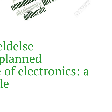
æ
l
d
e
l
s
e
p
l
a
n
n
e
d
e
o
f
e
l
e
c
t
r
o
n
i
c
s
:
a
d
e