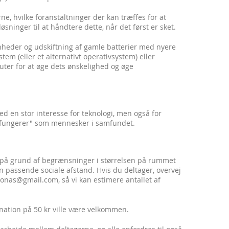
rne, hvilke foranstaltninger der kan træffes for at
øsninger til at håndtere dette, når det først er sket.
nheder og udskiftning af gamle batterier med nyere
stem (eller et alternativt operativsystem) eller
mputer for at øge dets ønskelighed og øge
d en stor interesse for teknologi, men også for
i "fungerer" som mennesker i samfundet.
0, på grund af begrænsninger i størrelsen på rummet
en passende sociale afstand. Hvis du deltager, overvej
.ionas@gmail.com, så vi kan estimere antallet af
nation på 50 kr ville være velkommen.