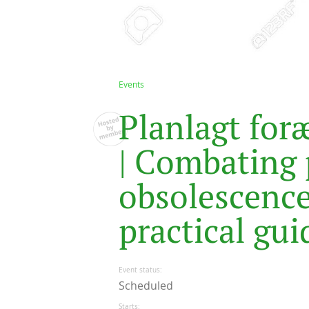
Events
P
l
a
n
l
a
g
t
f
o
r
|
C
o
m
b
a
t
i
n
g
o
b
s
o
l
e
s
c
e
n
c
p
r
a
c
t
i
c
a
l
g
u
i
Event status
Scheduled
Starts