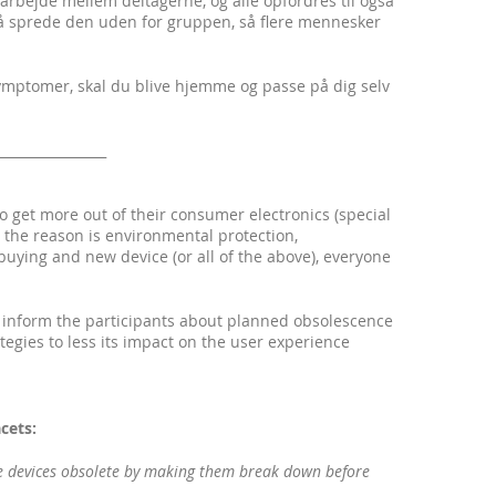
bejde mellem deltagerne, og alle opfordres til også
å sprede den uden for gruppen, så flere mennesker
ymptomer, skal du blive hjemme og passe på dig selv
________________
o get more out of their consumer electronics (special
the reason is environmental protection,
 buying and new device (or all of the above), everyone
ly inform the participants about planned obsolescence
egies to less its impact on the user experience
cets:
e devices obsolete by making them break down before