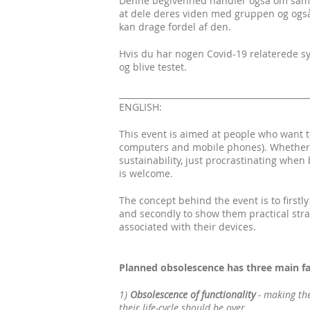
Denne begivenhed handler også om samar
at dele deres viden med gruppen og ogs
kan drage fordel af den.
Hvis du har nogen Covid-19 relaterede s
og blive testet.
______________________________________________
ENGLISH:
This event is aimed at people who want t
computers and mobile phones). Whether 
sustainability, just procrastinating when
is welcome.
The concept behind the event is to first
and secondly to show them practical strat
associated with their devices.
Planned obsolescence has three main fa
1)
Obsolescence of functionality
- making th
their life-cycle should be over.