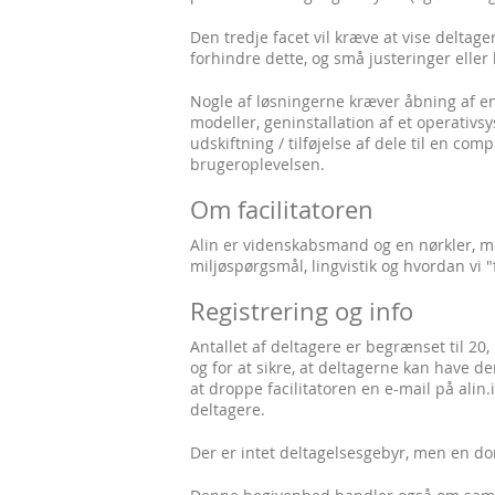
Den tredje facet vil kræve at vise deltage
forhindre dette, og små justeringer eller l
Nogle af løsningerne kræver åbning af e
modeller, geninstallation af et operativsy
udskiftning / tilføjelse af dele til en co
brugeroplevelsen.
Om facilitatoren
Alin er videnskabsmand og en nørkler, me
miljøspørgsmål, lingvistik og hvordan v
Registrering og info
Antallet af deltagere er begrænset til 2
og for at sikre, at deltagerne kan have d
at droppe facilitatoren en e-mail på alin
deltagere.
Der er intet deltagelsesgebyr, men en do